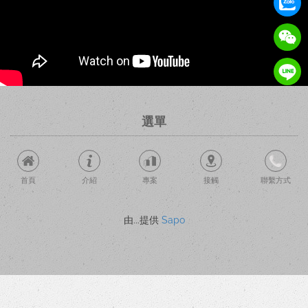
選單
首頁
介紹
專案
接觸
聯繫方式
由...提供
Sapo